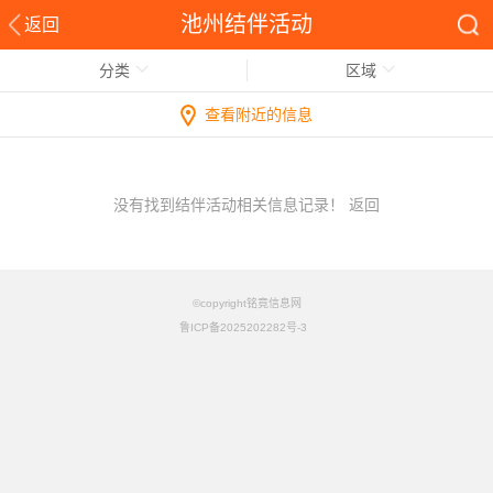
池州结伴活动
返回
分类
区域
查看附近的信息
没有找到结伴活动相关信息记录！
返回
©copyright铭竟信息网
鲁ICP备2025202282号-3