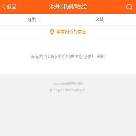
池州印刷/喷绘
返回
分类
区域
查看附近的信息
没有找到印刷/喷绘相关信息记录！
返回
©copyright铭竟信息网
鲁ICP备2025202282号-3