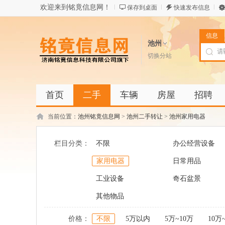
欢迎来到铭竟信息网！
保存到桌面
快速发布信息
信息
池州
切换分站
首页
二手
车辆
房屋
招聘
当前位置：
池州铭竟信息网
>
池州二手转让
>
池州家用电器
栏目分类：
不限
办公经营设备
家用电器
日常用品
工业设备
奇石盆景
其他物品
价格：
不限
5万以内
5万~10万
10万